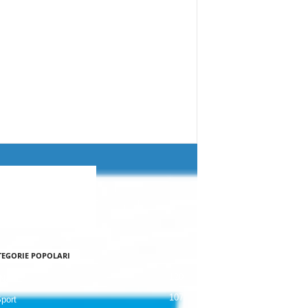
TEGORIE POPOLARI
120
NALE
107
Sport