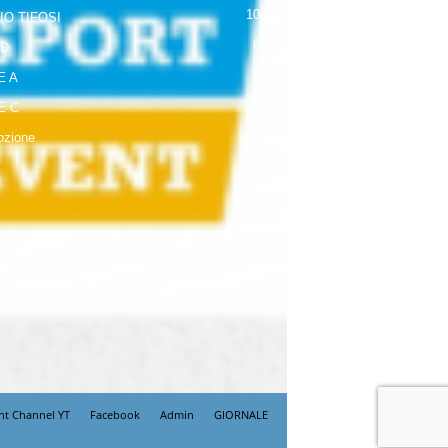
104
IO TIFOSI
63
 D
42
E A
19
E C
18
zione
nt Channel YT
Facebook
Admin
GIORNALE