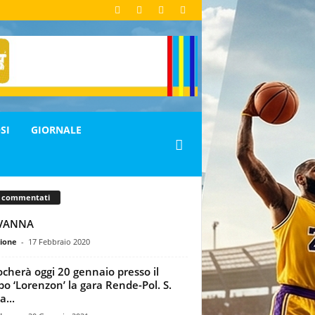
SI
GIORNALE
ù commentati
VANNA
ione
-
17 Febbraio 2020
iocherà oggi 20 gennaio presso il
o ‘Lorenzon’ la gara Rende-Pol. S.
a...