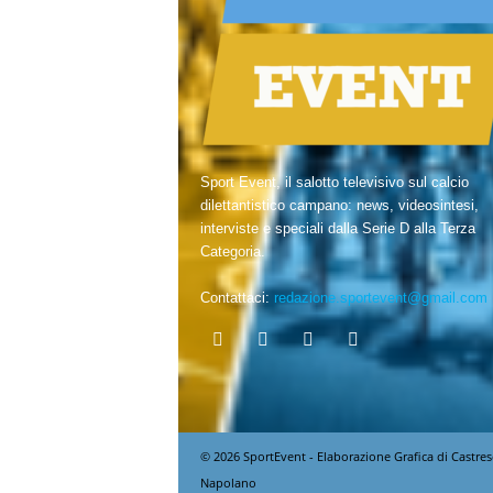
Sport Event, il salotto televisivo sul calcio
dilettantistico campano: news, videosintesi,
interviste e speciali dalla Serie D alla Terza
Categoria.
Contattaci:
redazione.sportevent@gmail.com
© 2026 SportEvent - Elaborazione Grafica di Castres
Napolano