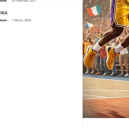
ione
-
20 Gennaio 2021
IKA
ione
-
1 Marzo 2020