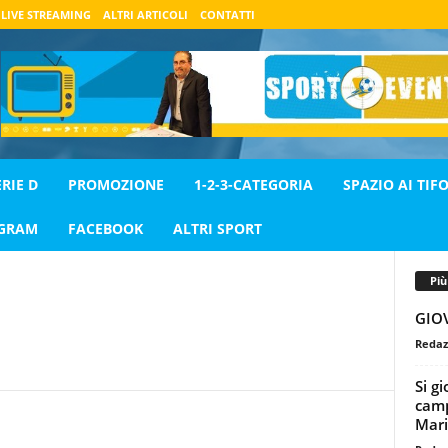
LIVE STREAMING
ALTRI ARTICOLI
CONTATTI
ERIE D
PROMOZIONE
1-2-3-CATEGORIA
SPAZIO AI TIFO
AGRAM
FACEBOOK
ALTRI SPORT
Pi
GIO
Redaz
Si g
camp
Mari