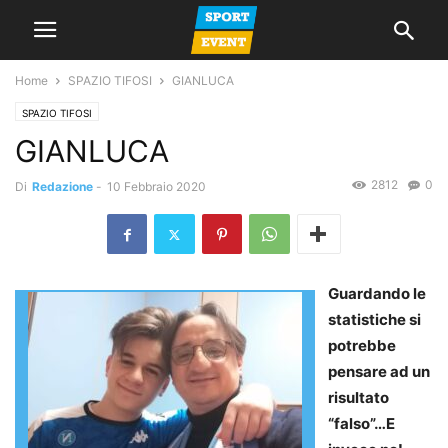
Home
SPAZIO TIFOSI
GIANLUCA
SPAZIO TIFOSI
GIANLUCA
2812
0
Di
Redazione
-
10 Febbraio 2020
Guardando le
statistiche si
potrebbe
pensare ad un
risultato
“falso”…E