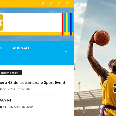
SI
GIORNALE
ù commentati
ro 43 del settimanale Sport Event
ione
-
25 Ottobre 2021
VANNI
ione
-
22 Gennaio 2020