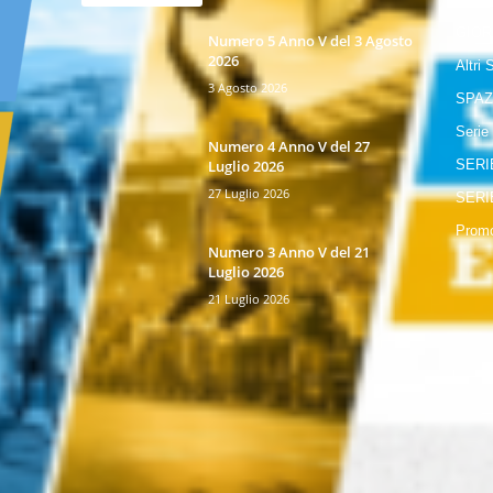
GIOR
Numero 5 Anno V del 3 Agosto
2026
Altri 
3 Agosto 2026
SPAZ
Serie
Numero 4 Anno V del 27
Luglio 2026
SERI
27 Luglio 2026
SERI
Promo
Numero 3 Anno V del 21
Luglio 2026
21 Luglio 2026