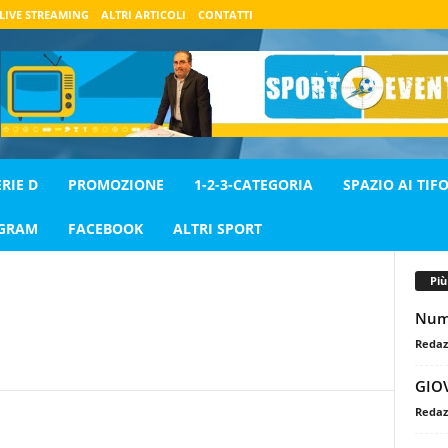
LIVE STREAMING
ALTRI ARTICOLI
CONTATTI
ERIE D
PROMOZIONE
1-2-3-CATEGORIA
SPAZIO AI TIFO
AGRAM
FACEBOOK
ALTRI SPORT
Pi
Nume
Redaz
GIO
Redaz