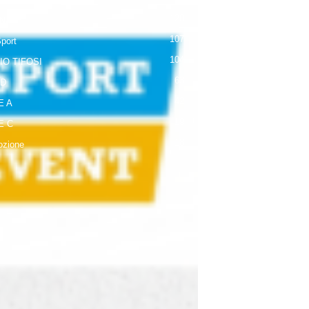
120
NALE
107
Sport
104
IO TIFOSI
63
 D
42
E A
19
E C
18
zione