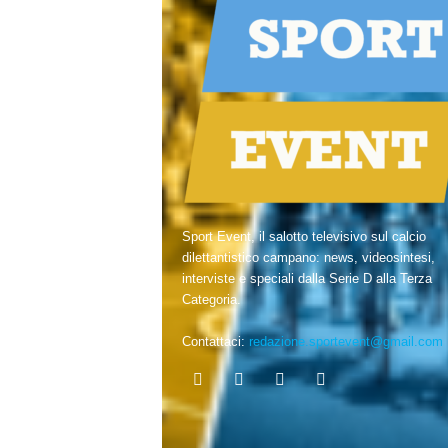
Sport Event, il salotto televisivo sul calcio
dilettantistico campano: news, videosintesi,
interviste e speciali dalla Serie D alla Terza
Categoria.
Contattaci:
redazione.sportevent@gmail.com