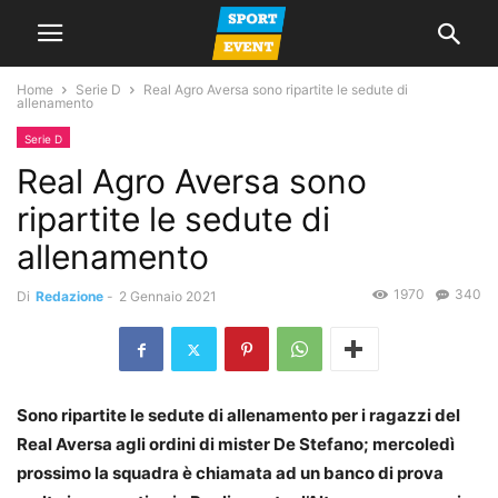
Home
Serie D
Real Agro Aversa sono ripartite le sedute di
allenamento
Serie D
Real Agro Aversa sono
ripartite le sedute di
allenamento
1970
340
Di
Redazione
-
2 Gennaio 2021
Sono ripartite le sedute di allenamento per i ragazzi del
Real Aversa agli ordini di mister De Stefano; mercoledì
prossimo la squadra è chiamata ad un banco di prova