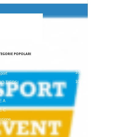
TEGORIE POPOLARI
120
NALE
107
Sport
104
IO TIFOSI
63
 D
42
E A
19
E C
18
zione