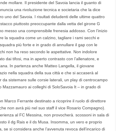
e mollare. Il presidente del Savoia lancia il guanto di
annuncia una rivoluzione tecnica e societaria che la dice
 uno del Savoia. I risultati deludenti delle ultime quattro
l distacco piuttosto preoccupante dalla vetta del girone G
no messo una comprensibile frenesia addosso. Con l’inizio
e la squadra come un calzino, tagliare i rami secchi e
quadra più forte e in grado di annullare il gap con le
 chi non ha reso secondo le aspettative. Non indolore
 dai tifosi, ma in aperto contrasto con l’allenatore, e
lana. In partenza anche Matteo Langella, il giovane
zio nella squadra della sua città e che si accaserà al
 da sistemare sulle corsie laterali, un play di centrocampo
to Mazzamauro ai colleghi di SoloSavoia It – in grado di
n Marco Ferrante destinato a ricoprire il ruolo di direttore
 (che non avrà più nel suo staff il vice Rosario Compagno).
perienza al FC Messina, non provocherà. scossoni in sala di
osto il dg Rais e il ds Musa. Insomma, un vero e proprio
a, se si considera anche l’avvenuta revoca dell’incarico di