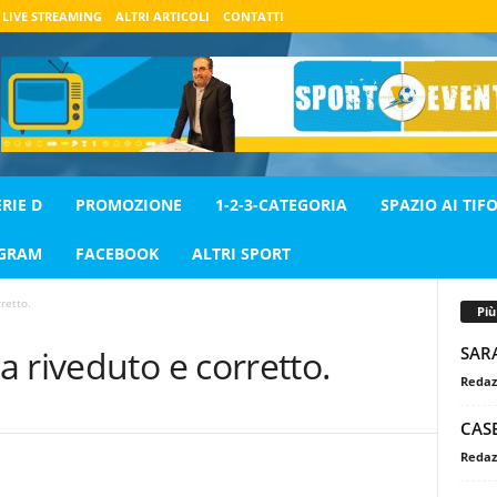
LIVE STREAMING
ALTRI ARTICOLI
CONTATTI
ERIE D
PROMOZIONE
1-2-3-CATEGORIA
SPAZIO AI TIFO
AGRAM
FACEBOOK
ALTRI SPORT
retto.
Pi
SAR
 riveduto e corretto.
Redaz
CASE
Redaz