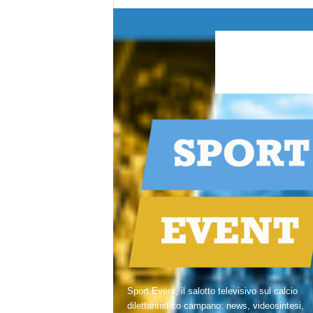
Sport Event, il salotto televisivo sul calcio
dilettantistico campano: news, videosintesi,