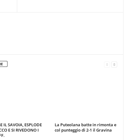
RE
E IL SAVOIA, ESPLODE
La Puteolana batte in rimonta e
CCO E SI RIVEDONO I
col punteggio di 2-1 il Gravina
F.