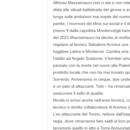
Alfonso Mazzamauro non ci sta e non intend
r
i
sfida alle attuali battistrada del girone e 
o
lunga sulle ambizioni mai sopite del numero
F
partite, i mormorii dei tifosi sui social e i
a
(meno 9 dalla capolista Monterosi)gli han
n
del 2021 Mazzamauro ha deciso di rivoltar
t
regalare al tecnico Salvatore Aronica una s
a
fuggitive Latina e Monterosi. Cambia aria
c
c
l’addio ad Angelo Scalzone, il bomber amato
i
passato con la morte nel cuore alla Puteo
o
prodotto locale che non ha mai trovato spa
n
Sorrento. Arriveranno in cinque, due under
e
e un paio di attaccanti. Tutti – ha rimarca
assicurare il salto di qualità.
Novità in arrivo anche nell’area tecnica, co
tecnico e stretto collaboratore di Aronica
L’ex attaccante del Torino, reduce dall’es
regia, dove rimarranno ben saldi al loro p
terremoto quello in atto a Torre Annunziat