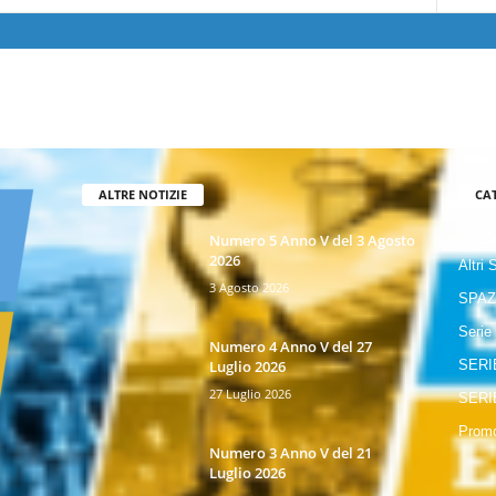
ALTRE NOTIZIE
CA
GIOR
Numero 5 Anno V del 3 Agosto
2026
Altri 
3 Agosto 2026
SPAZ
Serie
Numero 4 Anno V del 27
Luglio 2026
SERI
27 Luglio 2026
SERI
Promo
Numero 3 Anno V del 21
Luglio 2026