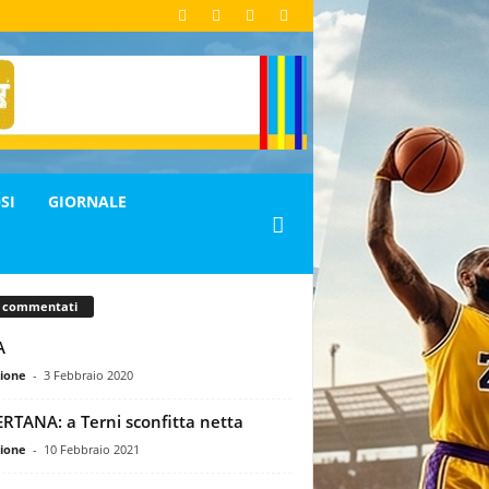
SI
GIORNALE
ù commentati
A
ione
-
3 Febbraio 2020
RTANA: a Terni sconfitta netta
ione
-
10 Febbraio 2021