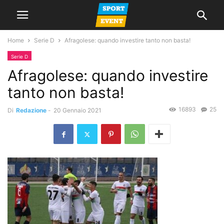
Home
Serie D
Afragolese: quando investire tanto non basta!
Serie D
Afragolese: quando investire
tanto non basta!
16893
25
Di
Redazione
-
20 Gennaio 2021