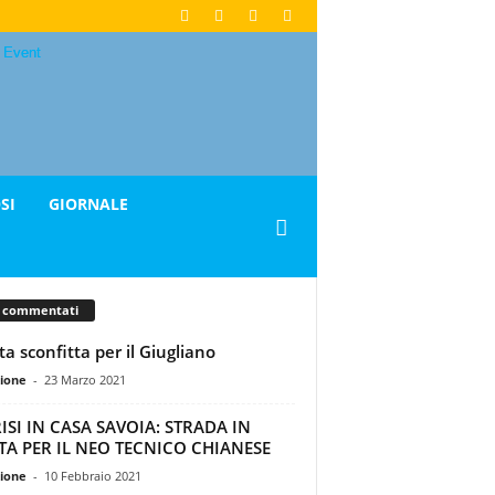
SI
GIORNALE
ù commentati
ta sconfitta per il Giugliano
ione
-
23 Marzo 2021
RISI IN CASA SAVOIA: STRADA IN
TA PER IL NEO TECNICO CHIANESE
ione
-
10 Febbraio 2021