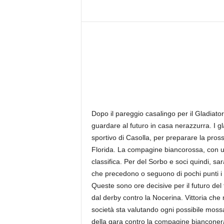
r
n
a
l
i
s
t
i
c
a
Dopo il pareggio casalingo per il Gladiator
d
i
guardare al futuro in casa nerazzurra. I gl
r
sportivo di Casolla, per preparare la pros
e
Florida. La compagine biancorossa, con un 
t
classifica. Per del Sorbo e soci quindi, s
t
che precedono o seguono di pochi punti i 
a
Queste sono ore decisive per il futuro de
d
dal derby contro la Nocerina. Vittoria che
a
M
società sta valutando ogni possibile mossa
a
della gara contro la compagine bianconera.