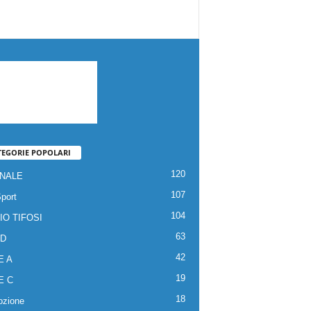
TEGORIE POPOLARI
120
NALE
107
Sport
104
IO TIFOSI
63
 D
42
E A
19
E C
18
zione