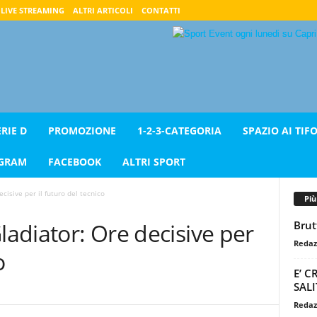
LIVE STREAMING
ALTRI ARTICOLI
CONTATTI
ERIE D
PROMOZIONE
1-2-3-CATEGORIA
SPAZIO AI TIFO
AGRAM
FACEBOOK
ALTRI SPORT
cisive per il futuro del tecnico
Pi
Brut
ladiator: Ore decisive per
Redaz
o
E’ C
SALI
Redaz