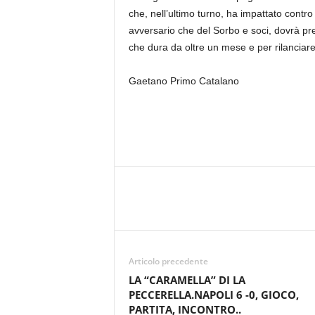
r
che, nell’ultimo turno, ha impattato contro
i
avversario che del Sorbo e soci, dovrà pr
o
che dura da oltre un mese e per rilanciare 
F
a
Gaetano Primo Catalano
n
t
a
c
c
i
o
n
e
Articolo precedente
LA “CARAMELLA” DI LA
PECCERELLA.NAPOLI 6 -0, GIOCO,
PARTITA, INCONTRO..