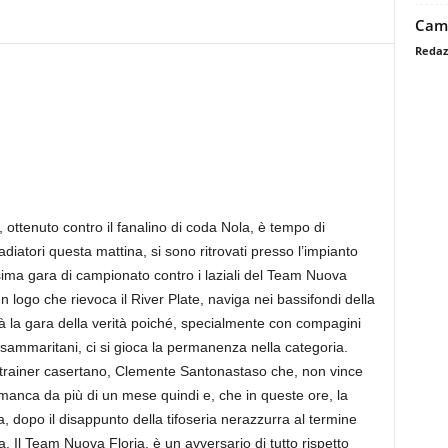
Camb
Redaz
, ottenuto contro il fanalino di coda Nola, è tempo di
adiatori questa mattina, si sono ritrovati presso l’impianto
sima gara di campionato contro i laziali del Team Nuova
logo che rievoca il River Plate, naviga nei bassifondi della
arà la gara della verità poiché, specialmente con compagini
sammaritani, ci si gioca la permanenza nella categoria.
l trainer casertano, Clemente Santonastaso che, non vince
 manca da più di un mese quindi e, che in queste ore, la
, dopo il disappunto della tifoseria nerazzurra al termine
 Il Team Nuova Floria, è un avversario di tutto rispetto