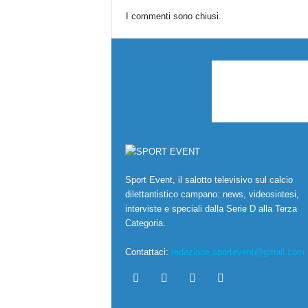
I commenti sono chiusi.
Sport Event, il salotto televisivo sul calcio
dilettantistico campano: news, videosintesi,
interviste e speciali dalla Serie D alla Terza
Categoria.
Contattaci:
redazione.sportevent@gmail.com