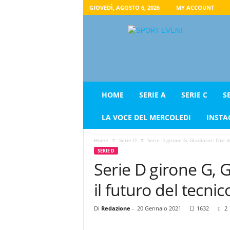
GIOVEDÌ, AGOSTO 6, 2026
MY ACCOUNT
S
p
o
r
t
E
v
HOME
SERIE A
SERIE C
S
e
n
LA VOCE DEL MERCOLEDI
INST
t
t
Home
Serie D
Serie D girone G, Gladiator: Ore de
e
SERIE D
s
Serie D girone G, G
t
a
il futuro del tecnic
t
a
g
Di
Redazione
-
20 Gennaio 2021
1632
2
i
o