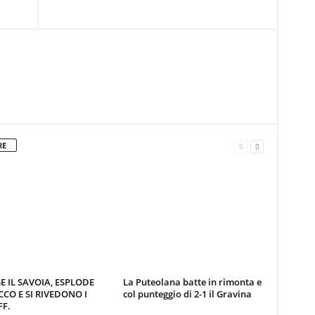
RE
E IL SAVOIA, ESPLODE
La Puteolana batte in rimonta e
CCO E SI RIVEDONO I
col punteggio di 2-1 il Gravina
F.