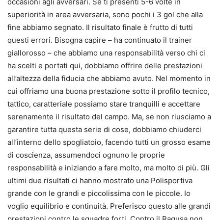
occasioni agli avversari. Se ti presenti 5-6 volte in
superiorità in area avversaria, sono pochi i 3 gol che alla
fine abbiamo segnato. Il risultato finale è frutto di tutti
questi errori. Bisogna capire – ha continuato il trainer
giallorosso – che abbiamo una responsabilità verso chi ci
ha scelti e portati qui, dobbiamo offrire delle prestazioni
all’altezza della fiducia che abbiamo avuto. Nel momento in
cui offriamo una buona prestazione sotto il profilo tecnico,
tattico, caratteriale possiamo stare tranquilli e accettare
serenamente il risultato del campo. Ma, se non riusciamo a
garantire tutta questa serie di cose, dobbiamo chiuderci
all’interno dello spogliatoio, facendo tutti un grosso esame
di coscienza, assumendoci ognuno le proprie
responsabilità e iniziando a fare molto, ma molto di più. Gli
ultimi due risultati ci hanno mostrato una Polisportiva
grande con le grandi e piccolissima con le piccole. Io
voglio equilibrio e continuità. Preferisco questo alle grandi
prestazioni contro le squadre forti. Contro il Ragusa non