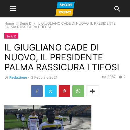
Home
Serie D
IL GIUGLIANO CADE DI NUOVO, IL PRESIDENTE
PALMA RASSICURA I TIFOSI
Serie D
IL GIUGLIANO CADE DI
NUOVO, IL PRESIDENTE
PALMA RASSICURA I TIFOSI
2087
2
Di
Redazione
-
3 Febbraio 2021