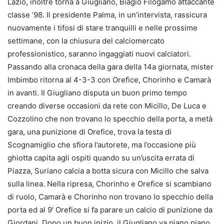
Lazio, inoltre torna a Giugliano, Biagio Filogamo attaccante
classe ’98. Il presidente Palma, in un’intervista, rassicura
nuovamente i tifosi di stare tranquilli e nelle prossime
settimane, con la chiusura del calciomercato
professionistico, saranno ingaggiati nuovi calciatori.
Passando alla cronaca della gara della 14a giornata, mister
Imbimbo ritorna al 4-3-3 con Orefice, Chorinho e Camarà
in avanti. Il Giugliano disputa un buon primo tempo
creando diverse occasioni da rete con Micillo, De Luca e
Cozzolino che non trovano lo specchio della porta, a metà
gara, una punizione di Orefice, trova la testa di
Scognamiglio che sfiora l’autorete, ma l’occasione più
ghiotta capita agli ospiti quando su un’uscita errata di
Piazza, Suriano calcia a botta sicura con Micillo che salva
sulla linea. Nella ripresa, Chorinho e Orefice si scambiano
di ruolo, Camarà e Chorinho non trovano lo specchio della
porta ed al 9’ Orefice si fa parare un calcio di punizione da
Giordani. Dopo un buon inizio, il Giugliano va piano piano