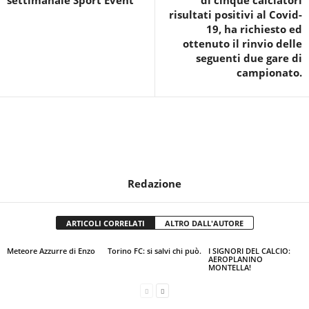
settimanale Sport Event
di cinque calciatori
risultati positivi al Covid-
19, ha richiesto ed
ottenuto il rinvio delle
seguenti due gare di
campionato.
Redazione
ARTICOLI CORRELATI
ALTRO DALL'AUTORE
Meteore Azzurre di Enzo
Torino FC: si salvi chi può.
I SIGNORI DEL CALCIO:
AEROPLANINO
MONTELLA!