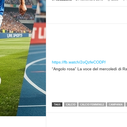
r
n
a
l
i
s
t
i
c
a
https://fb.watch/2oQzfeCODP/
d
“Angolo rosa” La voce del mercoledì di R
i
r
e
t
t
a
TAGS
CALCIO
CALCIO FEMMINILE
CAMPANIA
d
a
M
a