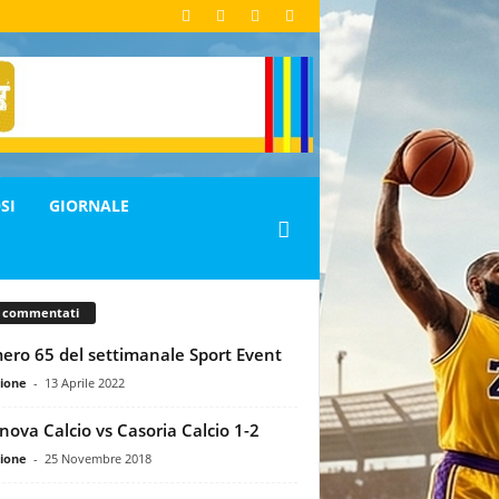
SI
GIORNALE
ù commentati
ro 65 del settimanale Sport Event
ione
-
13 Aprile 2022
nova Calcio vs Casoria Calcio 1-2
ione
-
25 Novembre 2018