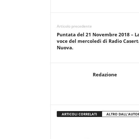
r
i
o
F
Articolo precedente
a
Puntata del 21 Novembre 2018 – L
n
voce del mercoledi di Radio Casert
t
Nuova.
a
c
c
i
Redazione
o
n
e
ARTICOLI CORRELATI
ALTRO DALL'AUTO