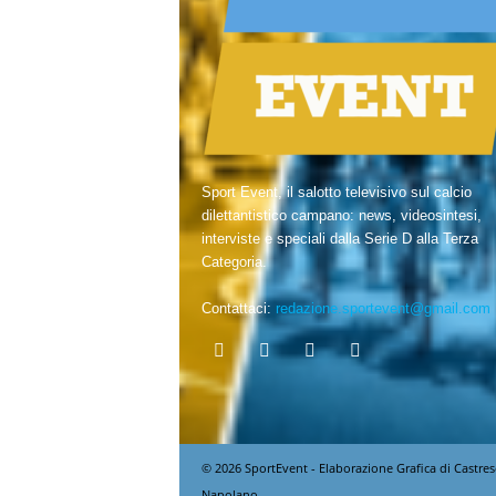
Sport Event, il salotto televisivo sul calcio
dilettantistico campano: news, videosintesi,
interviste e speciali dalla Serie D alla Terza
Categoria.
Contattaci:
redazione.sportevent@gmail.com
© 2026 SportEvent - Elaborazione Grafica di Castres
Napolano