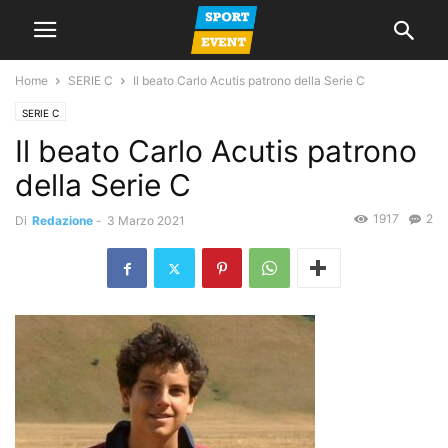
Home
SERIE C
Il beato Carlo Acutis patrono della Serie C
SERIE C
Il beato Carlo Acutis patrono
della Serie C
1917
2
Di
Redazione
-
3 Marzo 2021