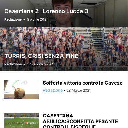
Casertana 2- Lorenzo Lucca 3
Redazione
-
9 Aprile 2021
TURRIS, CRISI SENZA FINE
Redazione
-
17 Febbraio 2021
Sofferta vittoria contro la Cavese
Redazione
-
23 Marzo 2021
CASERTANA
ABULICA:SCONFITTA PESANTE
CONTRO IL BISCEGLIE