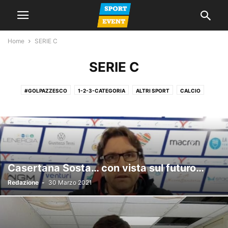
Home
SERIE C
SERIE C
#GOLPAZZESCO
1-2-3-CATEGORIA
ALTRI SPORT
CALCIO
CALCIO A 5
CALCIO FEMMINILE
CALCIO GIOVANILE
GIORNALE
LA VOCE DEL MERCOLEDI
NEWS
PROMOZIONE
SERIE A
SERIE C
SERIE D
SPAZIO TIFOSI
Casertana Sosta… con vista sul futuro…
Redazione
-
30 Marzo 2021