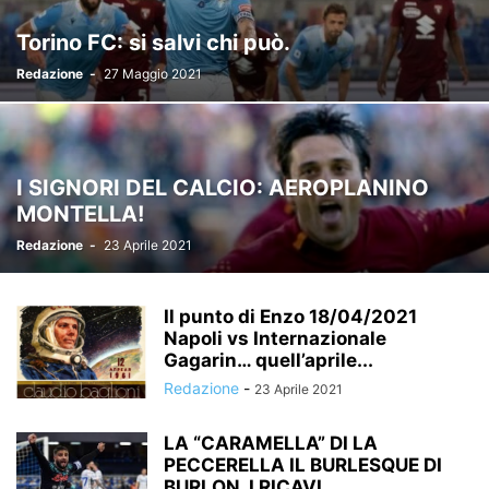
Torino FC: si salvi chi può.
Redazione
-
27 Maggio 2021
I SIGNORI DEL CALCIO: AEROPLANINO
MONTELLA!
Redazione
-
23 Aprile 2021
Il punto di Enzo 18/04/2021
Napoli vs Internazionale
Gagarin… quell’aprile...
Redazione
-
23 Aprile 2021
LA “CARAMELLA” DI LA
PECCERELLA IL BURLESQUE DI
BURLON, I RICAVI...