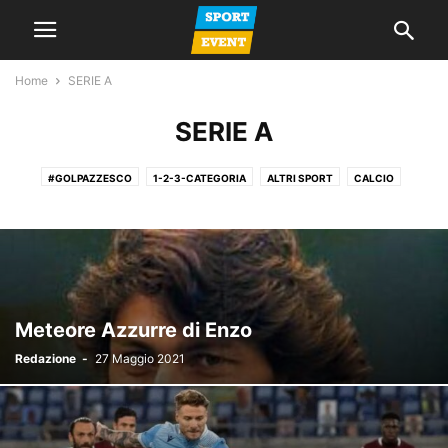
Home
SERIE A
SERIE A
#GOLPAZZESCO
1-2-3-CATEGORIA
ALTRI SPORT
CALCIO
CALCIO A 5
CALCIO FEMMINILE
CALCIO GIOVANILE
GIORNALE
LA VOCE DEL MERCOLEDI
NEWS
PROMOZIONE
SERIE A
SERIE C
SERIE D
SPAZIO TIFOSI
Meteore Azzurre di Enzo
Redazione
-
27 Maggio 2021