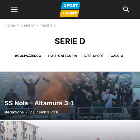
Home
Serie D
Pagina 3
SERIE D
#GOLPAZZESCO
1-2-3-CATEGORIA
ALTRI SPORT
CALCIO
CALCIO A 5
CALCIO FEMMINILE
CALCIO GIOVANILE
GIORNALE
LA VOCE DEL MERCOLEDI
NEWS
PROMOZIONE
SERIE A
SERIE C
SERIE D
SPAZIO TIFOSI
SS Nola – Altamura 3-1
Redazione
-
2 Dicembre 2018