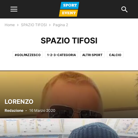
Home
SPAZIO TIFOSI
Pagina 2
SPAZIO TIFOSI
#GOLPAZZESCO
1-2-3-CATEGORIA
ALTRI SPORT
CALCIO
CALCIO A 5
CALCIO FEMMINILE
CALCIO GIOVANILE
GIORNALE
LA VOCE DEL MERCOLEDI
NEWS
PROMOZIONE
SERIE A
SERIE C
SERIE D
SPAZIO TIFOSI
LORENZO
Redazione
-
16 Marzo 2020